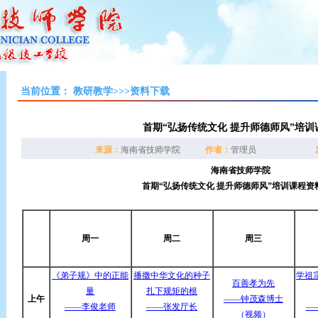
当前位置：
教研教学>>>资料下载
首期“弘扬传统文化 提升师德师风”培
来源：
海南省技师学院
作者：
管理员
海南省技师学院
首期“弘扬传统文化
提升师德师风”培训课程资
周一
周二
周三
《弟子规》中的正能
播撒中华文化的种子
学祖
百善孝为先
量
扎下规矩的根
上午
——钟茂森博士
——李俊老师
——张发厅长
—
（视频）