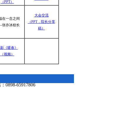
（PPT）
大会交流
福在一念之间
（PPT，院长分享
—张亦冰校长
稿）
电影《暖春》
（视频）
98-65917806