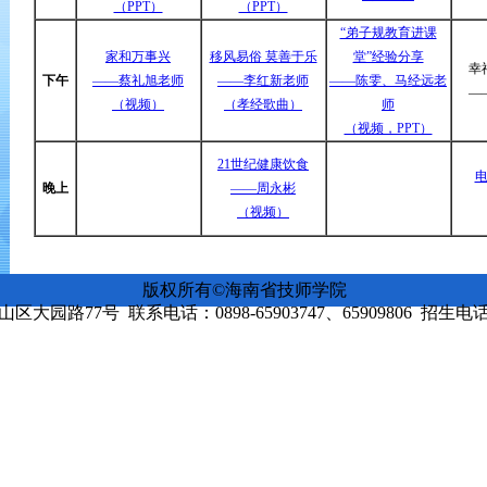
（PPT）
（PPT）
“弟子规教育进课
家和万事兴
移风易俗 莫善于乐
堂”经验分享
幸
下午
——蔡礼旭老师
——李红新老师
——陈雯、马经远老
—
（视频）
（孝经歌曲）
师
（视频，PPT）
21世纪健康饮食
晚上
——周永彬
（视频）
版权所有©海南省技师学院
园路77号 联系电话：0898-65903747、65909806 招生电话：08
琼ICP备13000071号-1 琼ICP备13000071号-7