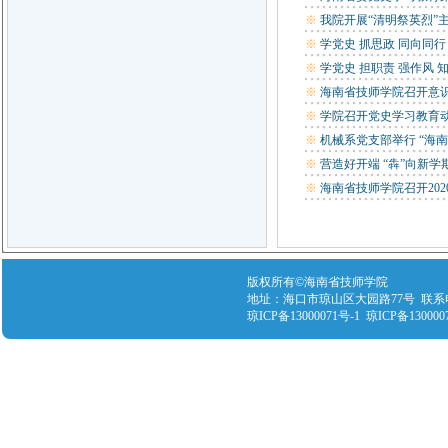
※
我院开展“清明祭英烈”
※
学党史 抓思政 同向同
※
学党史 担职责 强作风 知
※
海南省技师学院召开意
※
学院召开党史学习教育
※
机械系党支部举行 “海
※
营造好开端 “犇”向新学期
※
海南省技师学院召开20
版权所有©海南省技师学院
地址：海口市琼山区大园路77号 联系电话：089
琼ICP备13000071号-1 琼ICP备130000