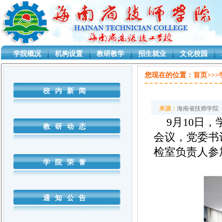
学院概况
机构设置
教研教学
招生就业
文化校园
D:\CYJ\Projects\sjxsystem\SjxSystem.Business\AgenClass.cs
您现在的位置：
首页>>
校内新闻
来源：
海南省技师学院
9月10日
教研动态
会议，党委书
检室负责人参
学院荣誉
通知公告